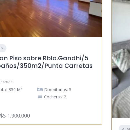
OS
an Piso sobre Rbla.Gandhi/5
años/350m2/Punta Carretas
03/2026
otal: 350 M²
Dormitorios: 5
Cocheras: 2
$S 1.900.000
APA