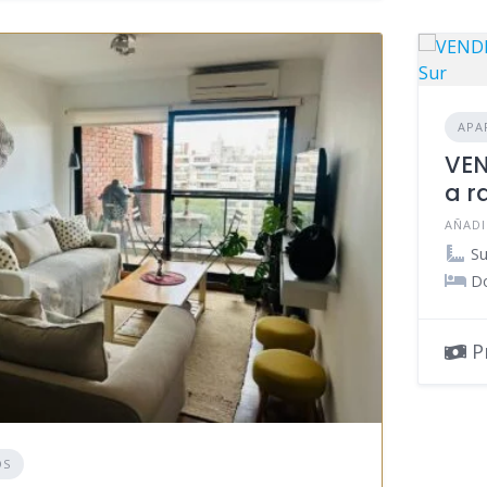
APA
VEN
a r
AÑADI
Su
Do
Pr
OS