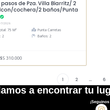
pasos de Pza. Villa Biarritz/ 2
con/cochera/2 baños/Punta
07/2026
otal: 75 M²
Punta Carretas
: 2
Baños: 2
$S 310.000
1
2
…
6
amos a encontrar tu lug
¡Seguinos 