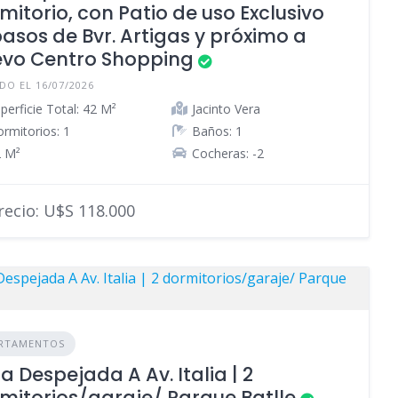
mitorio, con Patio de uso Exclusivo
pasos de Bvr. Artigas y próximo a
vo Centro Shopping
DO EL 16/07/2026
perficie Total: 42 M²
Jacinto Vera
rmitorios: 1
Baños: 1
 M²
Cocheras: -2
ecio: U$S 118.000
RTAMENTOS
ta Despejada A Av. Italia | 2
mitorios/garaje/ Parque Batlle