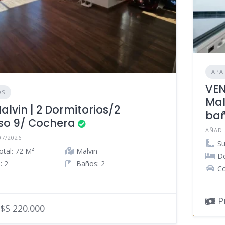
APA
VEN
OS
Mal
alvin | 2 Dormitorios/2
ba
so 9/ Cochera
AÑADI
07/2026
Su
otal: 72 M²
Malvin
Do
: 2
Baños: 2
Co
Pr
$S 220.000