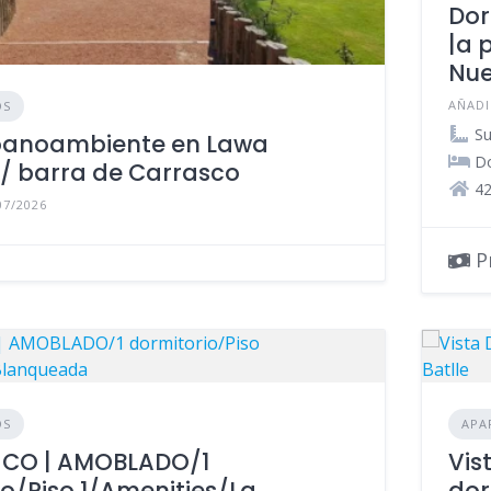
Dor
|a 
Nue
AÑADI
OS
Su
oanoambiente en Lawa
Do
 / barra de Carrasco
42
07/2026
Pr
OS
APA
CO | AMOBLADO/1
Vis
o/Piso 1/Amenities/La
dor