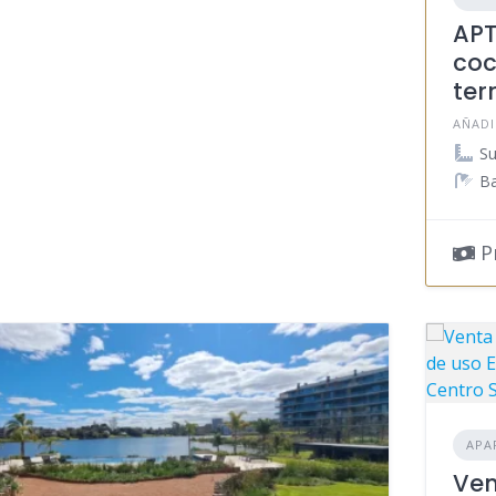
APT
co
ter
AÑADI
Su
Ba
Pr
APA
Ven