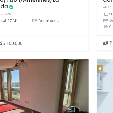
ada
AÑADI
Su
07/2026
Do
otal: 27 M²
Dormitorios: 1
Co
Pr
$S 100.000